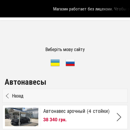
Магазин работает без лицензии.
Чтобы эт
Виберіть мову сайту
Автонавесы
Назад
Автонавес арочный (4 стойки)
38 340 грн.