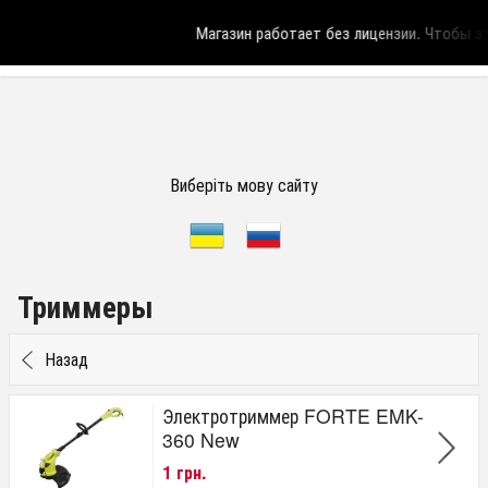
Магазин работает без лицензии.
Чтобы эта
Виберіть мову сайту
Триммеры
Назад
Электротриммер FORTE EMK-
360 New
1 грн.