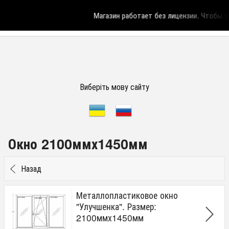
Магазин работает без лицензии.
Чтобы эт
Виберіть мову сайту
Окно 2100ммх1450мм
Назад
Металлопластиковое окно
"Улучшенка". Размер:
2100ммх1450мм