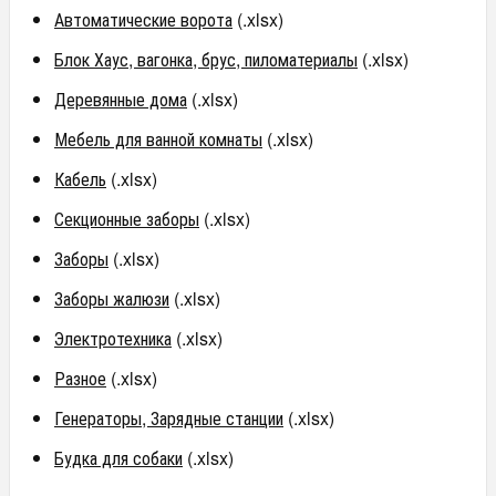
Автоматические ворота
(.xlsx)
Блок Хаус, вагонка, брус, пиломатериалы
(.xlsx)
Деревянные дома
(.xlsx)
Мебель для ванной комнаты
(.xlsx)
Кабель
(.xlsx)
Секционные заборы
(.xlsx)
Заборы
(.xlsx)
Заборы жалюзи
(.xlsx)
Электротехника
(.xlsx)
Разное
(.xlsx)
Генераторы, Зарядные станции
(.xlsx)
Будка для собаки
(.xlsx)