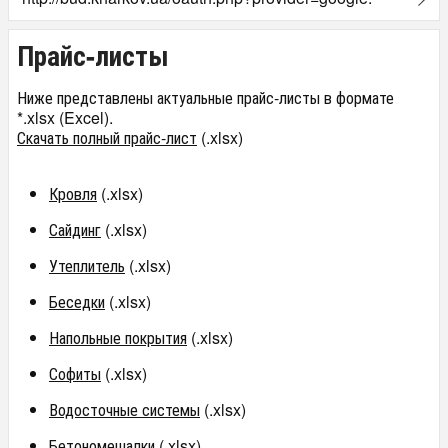
Прайс-листы
Ниже представлены актуальные прайс-листы в формате
*.xlsx (Excel).
Скачать полный прайс-лист
(.xlsx)
Кровля
(.xlsx)
Сайдинг
(.xlsx)
Утеплитель
(.xlsx)
Беседки
(.xlsx)
Напольные покрытия
(.xlsx)
Софиты
(.xlsx)
Водосточные системы
(.xlsx)
Бетономешалки
(.xlsx)