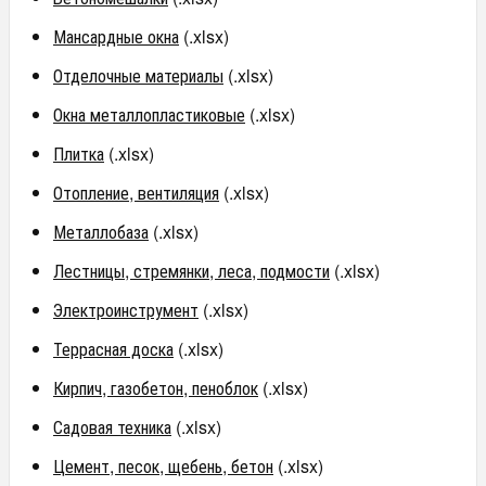
Мансардные окна
(.xlsx)
Отделочные материалы
(.xlsx)
Окна металлопластиковые
(.xlsx)
Плитка
(.xlsx)
Отопление, вентиляция
(.xlsx)
Металлобаза
(.xlsx)
Лестницы, стремянки, леса, подмости
(.xlsx)
Электроинструмент
(.xlsx)
Террасная доска
(.xlsx)
Кирпич, газобетон, пеноблок
(.xlsx)
Садовая техника
(.xlsx)
Цемент, песок, щебень, бетон
(.xlsx)