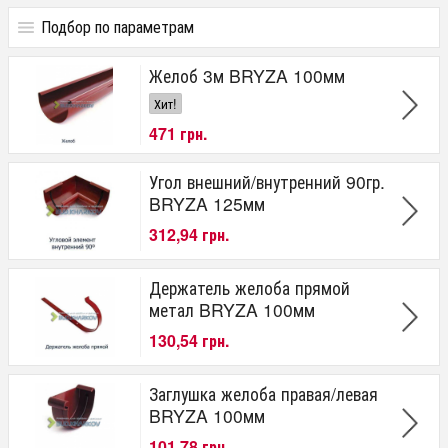
Подбор по параметрам
Цена
Желоб 3м BRYZA 100мм
от
до
грн.
Хит!
471 грн.
Наименование
Желоб
Угол внешний/внутренний 90гр.
Соединитель желоба
BRYZA 125мм
Угол внутренний/наружный 90 град.
Воронка проходная
312,94 грн.
Заглушка правая/левая
Держатель желоба ПВХ
Держатель желоба прямой
Держатель метал длинный
метал BRYZA 100мм
Труба
Соединитель трубы
130,54 грн.
Колено 60 град.
Хомут трубы трубы ПВХ без шпильки
Шпилька 120 мм
Заглушка желоба правая/левая
Шпилька 160 мм
BRYZA 100мм
Шпилька 180 мм
101,78 грн.