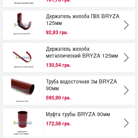
Ревизия
Тройник
Переходник
Держатель желоба ПВХ BRYZA
125мм
Материал
92,93 грн.
Пластик
Сталь
Держатель желоба
Диаметр желоба
металлический BRYZA 125мм
100 мм
130,54 грн.
125 мм
Диаметр трубы
Труба водосточная 3м BRYZA
90мм
90 мм
100 мм
595,90 грн.
Производитель
Муфта трубы BRYZA 90мм
Bryza
172,58 грн.
Страна производитель
Польша