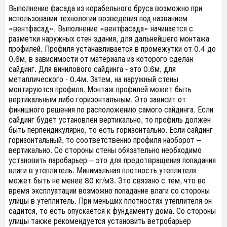
Выполнение фасада из корабельного бруса возможно при
использовании технологии возведения под названием
«вентфасад». Выполнение «вентфасада» начинается с
разметки наружных стен здания, для дальнейшего монтажа
профилей. Профиля устанавливается в промежутки от 0.4 до
0.6м, в зависимости от материала из которого сделан
сайдинг. Для винилового сайдинга - это 0.6м, для
металлического - 0.4м. Затем, на наружный стены
монтируются профиля. Монтаж профилей может быть
вертикальным либо горизонтальным. Это зависит от
финишного решения по расположению самого сайдинга. Если
сайдинг будет установлен вертикально, то профиль должен
быть перпендикулярно, то есть горизонтально. Если сайдинг
горизонтальный, то соответственно профиля наоборот –
вертикально. Со стороны стены обязательно необходимо
установить паробарьер – это для предотвращения попадания
влаги в утеплитель. Минимальная плотность утеплителя
может быть не менее 80 кг/м3. Это связано с тем, что во
время эксплуатации возможно попадание влаги со стороны
улицы в утеплитель. При меньших плотностях утеплителя он
садится, то есть опускается к фундаменту дома. Со стороны
улицы также рекомендуется установить ветробарьер