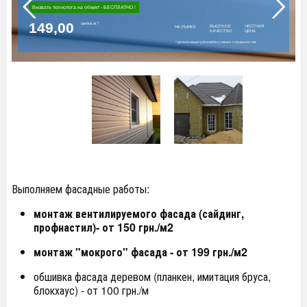
Вызвать технолога на объект - БЕСПЛАТНО !
149,00
грн/кв.м.*
ВЫСОКОЕ
ЧЕСТНАЯ
НА РЫНКЕ
КАЧЕСТВО
ЦЕНА
* детали акции уточняйте у наших специалистов
Выполняем фасадные работы:
монтаж вентилируемого фасада (сайдинг,
профнастил)- от 150 грн./м2
монтаж "мокрого" фасада - от 199 грн./м2
обшивка фасада деревом (планкен, имитация бруса,
блокхаус) - от 100 грн./м