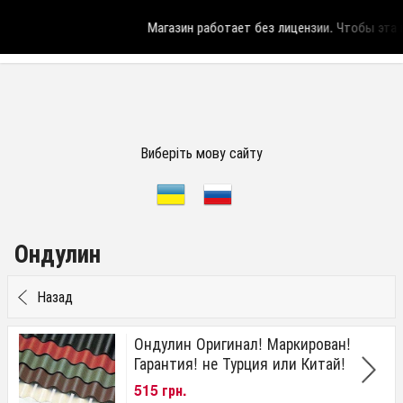
Магазин работает без лицензии.
Чтобы эта н
Виберіть мову сайту
Ондулин
Назад
Ондулин Оригинал! Маркирован!
Гарантия! не Турция или Китай!
515 грн.