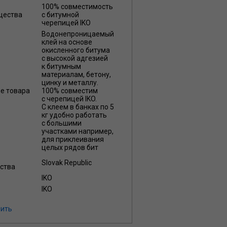
100% совместимость
щества
с битумной
черепицей IKO
Водонепроницаемый
клей на основе
окисленного битума
с высокой адгезией
к битумным
материалам, бетону,
цинку и металлу.
ие товара
100% совместим
с черепицей IKO.
С клеем в банках по 5
кг удобно работать
с большими
участками например,
для приклеивания
целых рядов бит
Slovak Republic
ства
IKO
IKO
ить