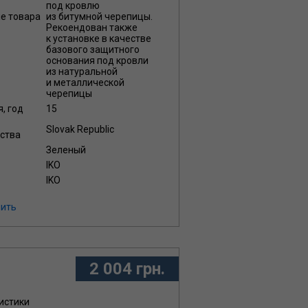
под кровлю
ие товара
из битумной черепицы.
Рекоендован также
к установке в качестве
базового защитного
основания под кровли
из натуральной
и металлической
черепицы
я, год
15
Slovak Republic
ства
Зеленый
IKO
IKO
ить
2 004 грн.
истики