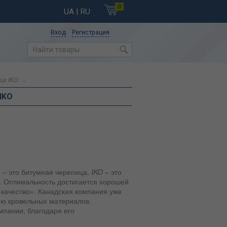
0
UA
| RU
Вход
Регистрация
ца IKO
→
IKO
– это битумная черепица.
IKO
– это
ь. Оптимальность достигается хорошей
качество». Канадская компания уже
ию кровельных материалов.
пании, благодаря его