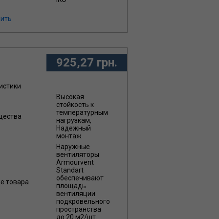
ить
925,27 грн.
истики
Высокая
стойкость к
температурным
щества
нагрузкам,
Надежный
монтаж
Наружные
вентиляторы
Armourvent
Standart
обеспечивают
ие товара
площадь
вентиляции
подкровельного
пространства
до 20 м2/шт.