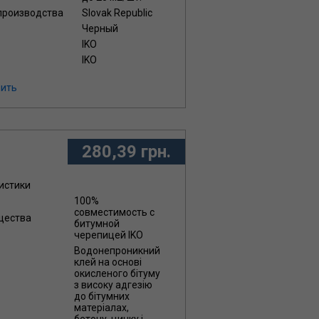
 производства
Slovak Republic
Черный
IKO
IKO
ить
280,39 грн.
истики
100%
совместимость с
щества
битумной
черепицей IKO
Водонепроникний
клей на основі
окисленого бітуму
з високу адгезію
до бітумних
матеріалах,
бетону, цинку і