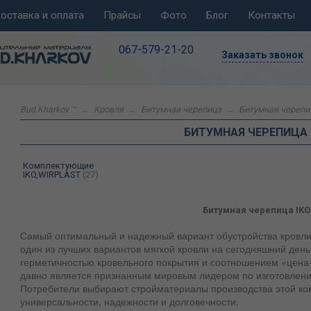
оставка и оплата
Прайсы
Фото
Блог
Контакты
067-579-21-20
Заказать звонок
Bud.Kharkov ™
→
Кровля
→
Битумная черепица
→
Битумная черепи
БИТУМНАЯ ЧЕРЕПИЦА 
Комплектующие
IKO,WIRPLAST
(27)
Битумная черепица IKO
Самый оптимальный и надежный вариант обустройства кровли 
один из лучших вариантов мягкой кровли на сегодняшний ден
герметичностью кровельного покрытия и соотношением «цена-
давно является признанным мировым лидером по изготовлен
Потребители выбирают стройматериалы производства этой ком
универсальности, надежности и долговечности.