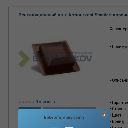
Вентиляционный эл-т Armourvent Standart коричн
Характер
• Преиму
• Описан
0 отзывов
• Гаранти
• Страна
Мгновенная рассрочка
x
• Цвет
Виберіть мову сайту
• Бренд
• Страна