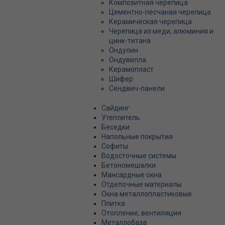
Композитная черепица
Цементно-песчаная черепица
Керамическая черепица
Черепица из меди, алюминия и
цинк-титана
Ондулин
Ондувилла
Керамопласт
Шифер
Сендвич-панели
Сайдинг
Утеплитель
Беседки
Напольные покрытия
Софиты
Водосточные системы
Бетономешалки
Мансардные окна
Отделочные материалы
Окна металлопластиковые
Плитка
Отопление, вентиляция
Металлобаза