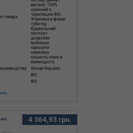
металу. 100%
сумісний з
черепицею IKO.
ие товара
Упаковка в формі
туби під
будівельний
пістолет
дозволяє
мобільно
наносити
невелику
кількість клею в
важкодосту
 производства
Slovak Republic
IKO
IKO
ить
4 364,93 грн.
own