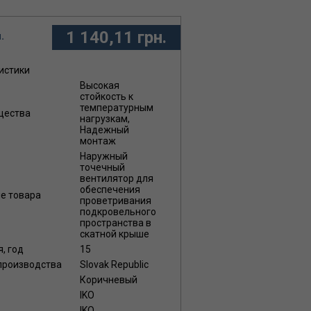
1 140,11 грн.
.
истики
Высокая
стойкость к
температурным
щества
нагрузкам,
Надежный
монтаж
Наружный
точечный
вентилятор для
обеспечения
ие товара
проветривания
подкровельного
пространства в
скатной крыше
я, год
15
 производства
Slovak Republic
Коричневый
IKO
IKO