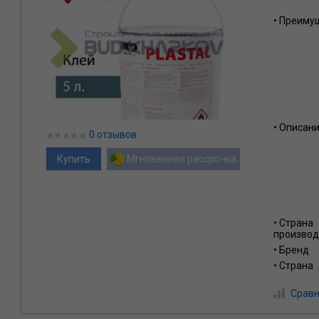
• Преиму
• Описан
0 отзывов
Мгновенная рассрочка
• Страна
производ
• Бренд
• Страна
Сравн