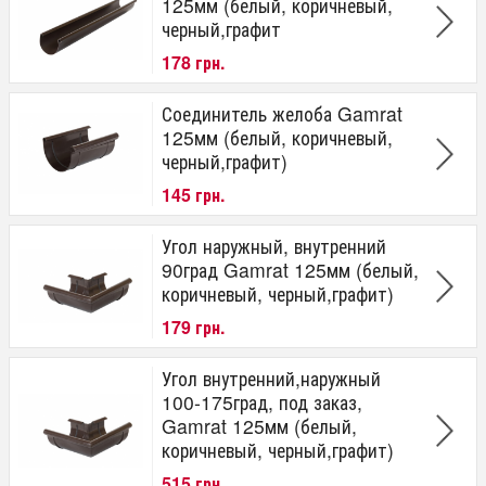
от
до
грн.
125мм (белый, коричневый,
черный,графит
Наименование
178 грн.
Желоб
Соединитель желоба
Соединитель желоба Gamrat
125мм (белый, коричневый,
Материал
черный,графит)
Пластик
145 грн.
Диаметр желоба
Угол наружный, внутренний
90 мм
90град Gamrat 125мм (белый,
125 мм
коричневый, черный,графит)
Диаметр трубы
179 грн.
90 мм
Угол внутренний,наружный
Производитель
100-175град, под заказ,
Gamrat
Gamrat 125мм (белый,
коричневый, черный,графит)
Страна производитель
515 грн.