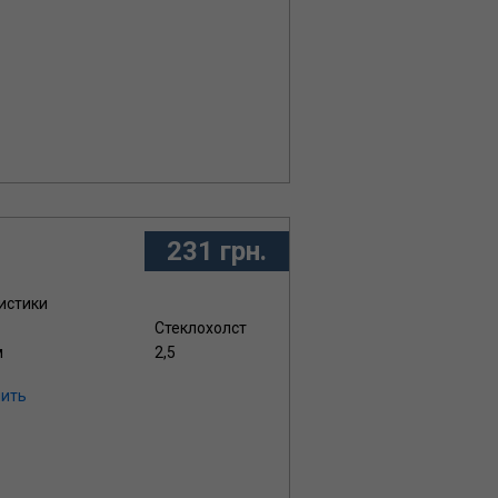
231 грн.
истики
Стеклохолст
м
2,5
ить