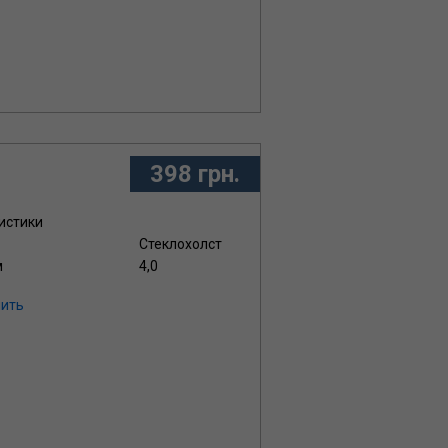
398 грн.
истики
Стеклохолст
м
4,0
ить