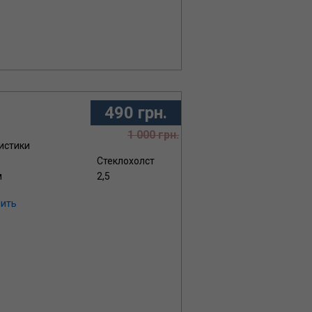
490 грн.
1 000 грн.
истики
Стеклохолст
м
2,5
ить