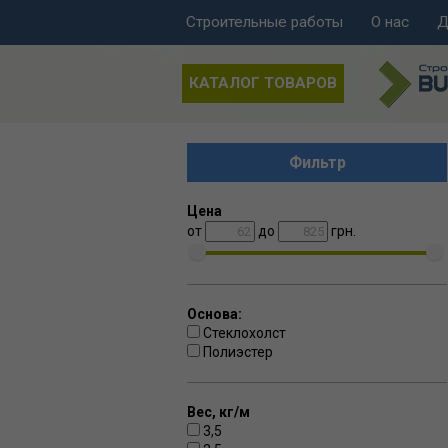
Строительные работы
О нас
Д
КАТАЛОГ ТОВАРОВ
Фильтр
Цена
от
до
грн.
Основа:
Стеклохолст
Полиэстер
Вес, кг/м
3,5