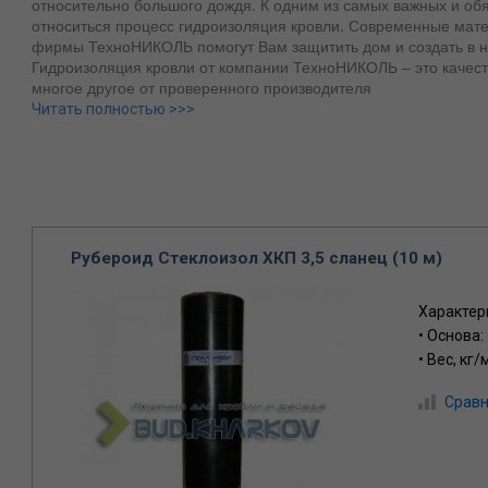
относительно большого дождя. К одним из самых важных и об
относиться процесс гидроизоляция кровли. Современные мат
фирмы ТехноНИКОЛЬ помогут Вам защитить дом и создать в н
Гидроизоляция кровли от компании ТехноНИКОЛЬ – это качес
многое другое от проверенного производителя
Читать полностью >>>
Компания БудХарьков предлагает Вам приобрести рубероид, п
материалы в нашем интернет-магазине. Только в нашем вирту
продукцию от компании ТехноНИКОЛЬ по низкой цене. Звонит
подробных консультации от специалистов по строительным м
Рубероид Стеклоизол ХКП 3,5 сланец (10 м)
Характер
• Основа:
• Вес, кг/
Сравн