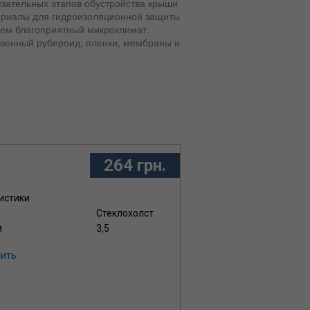
язательных этапов обустройства крыши
ериалы для гидроизоляционной защиты
ем благоприятный микроклимат.
твенный рубероид, пленки, мембраны и
ленки, купить гидроизоляционные
альном каталоге Вы найдете
е для оформления заказа, и получения
атериалам.
264 грн.
истики
Стеклохолст
м
3,5
ить