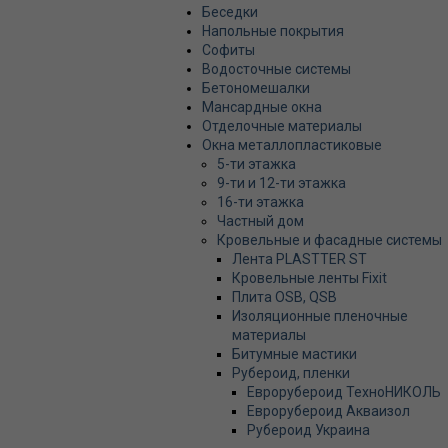
Беседки
Напольные покрытия
Софиты
Водосточные системы
Бетономешалки
Мансардные окна
Отделочные материалы
Окна металлопластиковые
5-ти этажка
9-ти и 12-ти этажка
16-ти этажка
Частный дом
Кровельные и фасадные системы
Лента PLASTTER ST
Кровельные ленты Fixit
Плита OSB, QSB
Изоляционные пленочные
материалы
Битумные мастики
Рубероид, пленки
Еврорубероид ТехноНИКОЛЬ
Еврорубероид Акваизол
Рубероид Украина