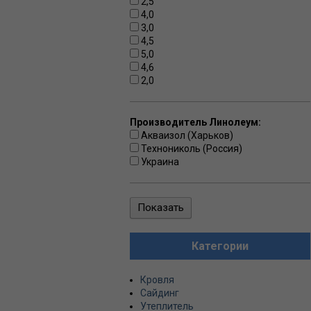
2,5
4,0
3,0
4,5
5,0
4,6
2,0
Производитель Линолеум:
Акваизол (Харьков)
Технониколь (Россия)
Украина
Категории
Кровля
Сайдинг
Утеплитель