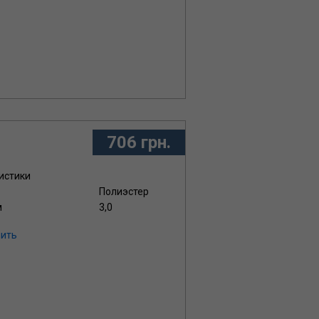
706 грн.
истики
Полиэстер
м
3,0
ить