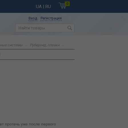
0
UA
| RU
Вход
Регистрация
дные системы
→
Рубероид, пленки
→
И
т протечь уже после первого