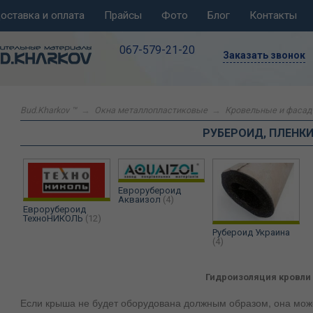
оставка и оплата
Прайсы
Фото
Блог
Контакты
067-579-21-20
Заказать звонок
Bud.Kharkov ™
→
Окна металлопластиковые
→
Кровельные и фаса
РУБЕРОИД, ПЛЕНК
Еврорубероид
Акваизол
(4)
Еврорубероид
ТехноНИКОЛЬ
(12)
Рубероид Украина
(4)
Гидроизоляция кровли
Если крыша не будет оборудована должным образом, она може