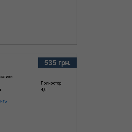
535 грн.
истики
Полиэстер
м
4,0
ить