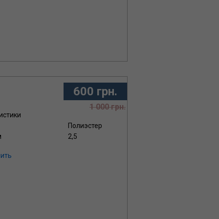
600 грн.
1 000 грн.
истики
Полиэстер
м
2,5
ить