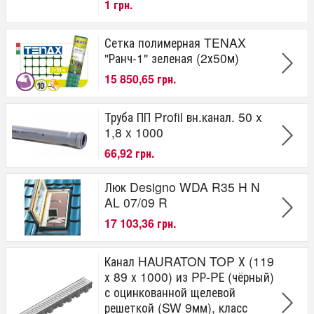
1 грн.
Сетка полимерная TENAX
"Ранч-1" зеленая (2х50м)
15 850,65 грн.
Труба ПП Profil вн.канал. 50 x
1,8 x 1000
66,92 грн.
Люк Designo WDA R35 H N
AL 07/09 R
17 103,36 грн.
Канал HAURATON TOP Х (119
х 89 х 1000) из PР-PЕ (чёрный)
с оцинкованной щелевой
решеткой (SW 9мм), класс