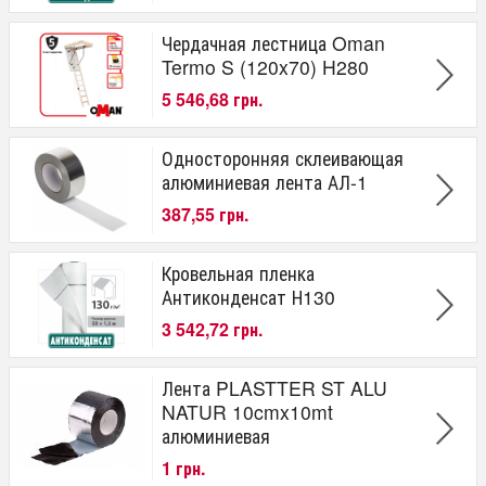
Чердачная лестница Oman
Termo S (120x70) H280
5 546,68 грн.
Односторонняя склеивающая
алюминиевая лента АЛ-1
387,55 грн.
Кровельная пленка
Антиконденсат Н130
3 542,72 грн.
Лента PLASTTER ST ALU
NATUR 10cmx10mt
алюминиевая
1 грн.