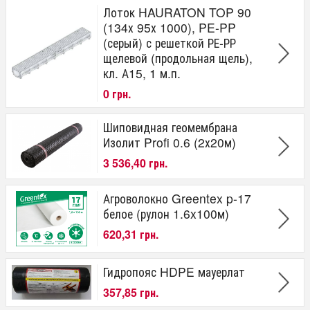
Лоток HAURATON TOP 90
(134х 95х 1000), PE-PP
(серый) с решеткой РЕ-РР
щелевой (продольная щель),
кл. А15, 1 м.п.
0 грн.
Шиповидная геомембрана
Изолит Profi 0.6 (2х20м)
3 536,40 грн.
Агроволокно Greentex p-17
белое (рулон 1.6x100м)
620,31 грн.
Гидропояс HDPE мауерлат
357,85 грн.