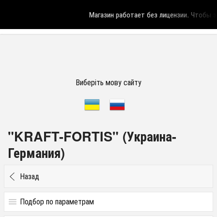
Магазин работает без лицензии.
Чтобы эт
Виберіть мову сайту
"KRAFT-FORTIS" (Украина-
Германия)
Назад
Подбор по параметрам
Цена