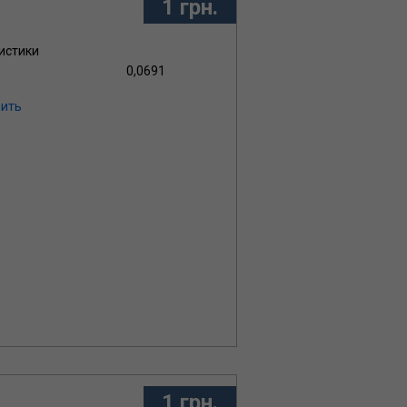
1 грн.
истики
0,0691
ить
1 грн.