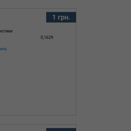
подобрать оборудование требуемой
 дизельными двигателями. Звоните, для
1 грн.
истики
0,1629
ить