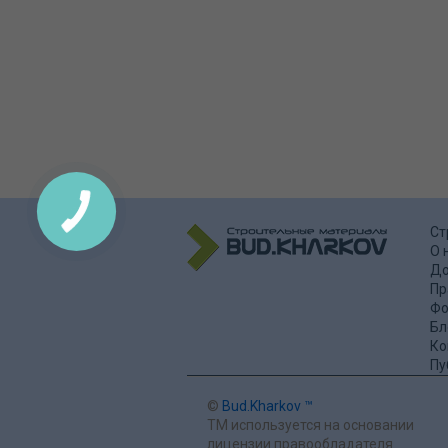
Ст
О 
До
Пр
Фо
Бл
Ко
Пу
©
Bud.Kharkov ™
ТМ используется на основании
лицензии правообладателя