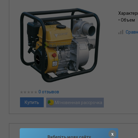
Характер
• Объем
Сравн
0 отзывов
Мгновенная рассрочка
Мотопомпа FORTE FPTW30C
x
Виберіть мову сайту