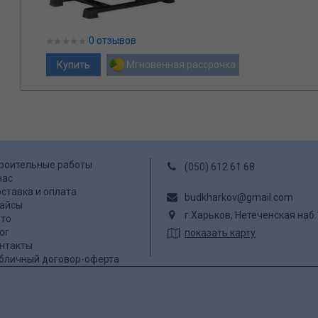
0 отзывов
Мгновенная рассрочка
роительные работы
(050) 612 61 68
нас
ставка и оплата
budkharkov@gmail.com
айсы
г.Харьков, Нетеченская наб
то
ог
показать карту
нтакты
бличный договор-оферта