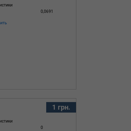
истики
0,0691
ить
1 грн.
истики
0