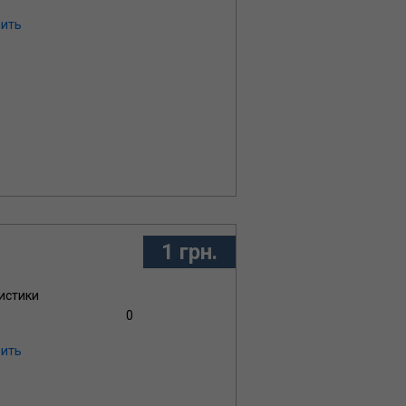
ить
1 грн.
истики
0
ить