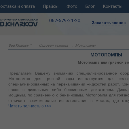
оставка и оплата
Прайсы
Фото
Блог
Контакты
067-579-21-20
Заказать звонок
Bud.Kharkov ™
→
Садовая техника
→
Мотопомпы
→
МОТОПОМПЫ
Мотопомпа для грязной в
Предлагаем Вашему вниманию специализированное обору
Мотопомпа для грязной воды используется для сельск
специализированных на перекачивании жидкостей работ. Конс
насос с дизельным либо бензиновым двигателем. Дизел
мощным, по сравнению с бензиновым. Мотопомпа для грязно
отличает возможностью использования в местах, где отс
электросети. Агрегат считается надежнее электрического, 
Читать полностью >>>
приведет к поломке оборудования или выходу его из ст
жидкостями любого уровня загрязнения. Он станет нез
дренажных систем, организации водоснабжения далеко
пожаротушения и заполнения водой резервуаров.