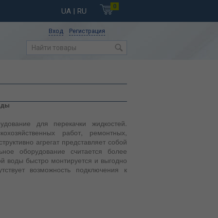
0
UA
| RU
Вход
Регистрация
оды
дование для перекачки жидкостей.
охозяйственных работ, ремонтных,
труктивно агрегат представляет собой
ьное оборудование считается более
й воды быстро монтируется и выгодно
утствует возможность подключения к
так как попадание в его узлы воды не
роя. Прибор подойдет для работы с
аменим при необходимости откачки
 расположенных объектов, полива,