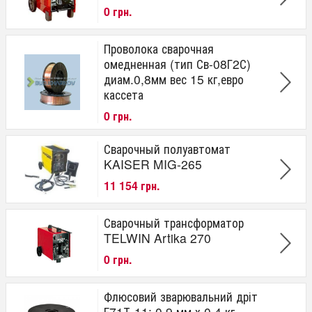
0 грн.
Проволока сварочная
омедненная (тип Св-08Г2С)
диам.0,8мм вес 15 кг,евро
кассета
0 грн.
Сварочный полуавтомат
KAISER MIG-265
11 154 грн.
Сварочный трансформатор
TELWIN Artika 270
0 грн.
Флюсовий зварювальний дріт
Е71Т-11; 0,9 мм х 0,4 кг