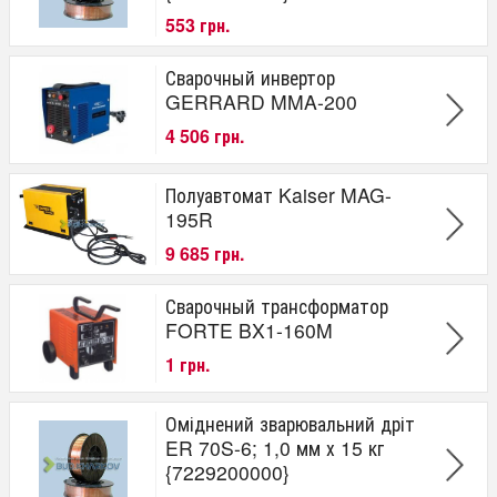
553 грн.
Сварочный инвертор
GERRARD MMA-200
4 506 грн.
Полуавтомат Kaiser MAG-
195R
9 685 грн.
Сварочный трансформатор
FORTE BX1-160M
1 грн.
Оміднений зварювальний дріт
ER 70S-6; 1,0 мм х 15 кг
{7229200000}