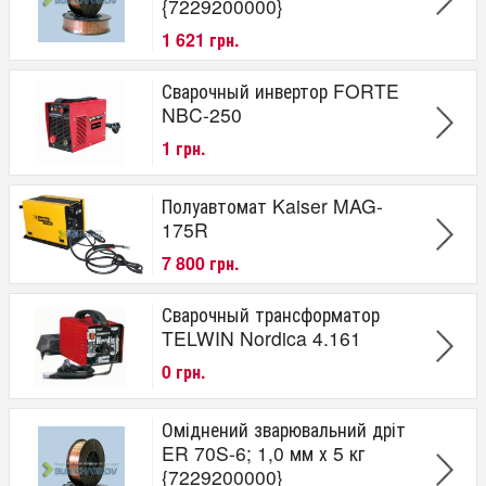
{7229200000}
1 621 грн.
Сварочный инвертор FORTE
NBC-250
1 грн.
Полуавтомат Kaiser MAG-
175R
7 800 грн.
Сварочный трансформатор
TELWIN Nordica 4.161
0 грн.
Оміднений зварювальний дріт
ER 70S-6; 1,0 мм х 5 кг
{7229200000}