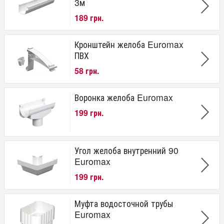
от
до
грн.
3м
189 грн.
Наименование
Желоб
Кронштейн желоба Euromax
Угол внутренний/наружный 90 град.
ПВХ
Воронка проходная
Заглушка правая/левая
58 грн.
Держатель желоба ПВХ
Соединитель трубы
Воронка желоба Euromax
Хомут трубы трубы ПВХ без шпильки
199 грн.
Материал
Пластик
Диаметр желоба
Угол желоба внутренний 90
Euromax
120 мм
199 грн.
Диаметр трубы
75 мм
Муфта водосточной трубы
Euromax
Производитель