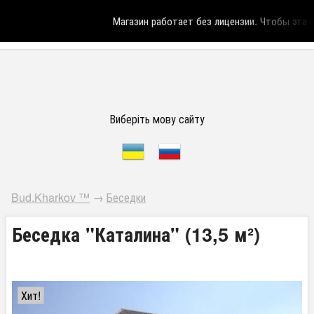
Магазин работает без лицензии.
Чтобы эта над
Виберіть мову сайту
Bud.Kharkov ™
→
Беседки
Беседка "Каталина" (13,5 м²)
Хит!