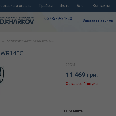
оставка и оплата
Прайсы
Фото
Блог
Контакты
067-579-21-20
Заказать звонок
→
Бетономешалка WERK WR140C
 WR140C
29025
11 469 грн.
Осталась 1 штука
Сравнить