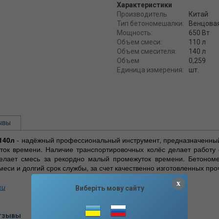
Характеристики
Производитель
Китай
Тип бетономешалки:
Венцова
Мощность:
650 Вт
Объем смеси:
110 л
Объем смесителя:
140 л
Объем
0,259
Единица измерения:
шт.
ывы
140л
- надёжный профессиональный инструмент, предназначенный
ток времени. Наличие транспортировочных колёс делает работу
делает смесь за рекордно малый промежуток времени. Бетоном
меси и долгий срок службы, за счет качественно изготовленных про
x
ки
Виберіть мову сайту
отзывы