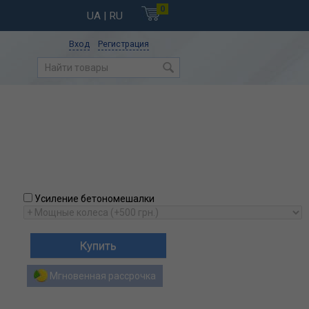
0
UA
| RU
Вход
Регистрация
Усиление бетономешалки
Мгновенная рассрочка