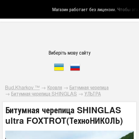
Магазин работает без лицензии.
Чтобы эта н
Виберіть мову сайту
Bud.Kharkov ™
→
Кровля
→
Битумная черепица
→
Битумная черепица SHINGLAS
→
УЛЬТРА
Битумная черепица SHINGLAS
ultra FOXTROT(ТехноНИКОЛЬ)