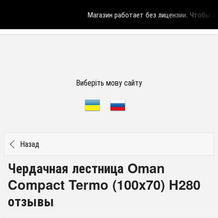
Магазин работает без лицензии.
Чтобы эта
Виберіть мову сайту
Назад
Чердачная лестница Oman
Compact Termo (100x70) H280
отзывы