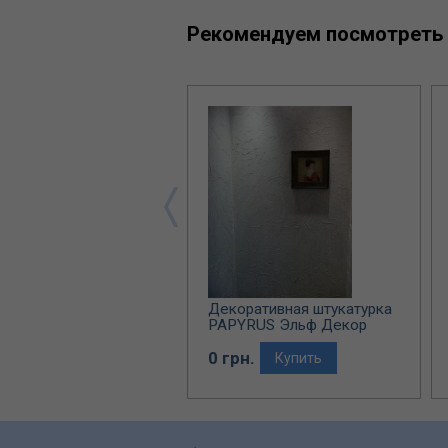
Рекомендуем посмотреть
ративная штукатурка
Декоративная штукатурка
ANA Эльф Декор
PAPYRUS Эльф Декор
рн.
0 грн.
Купить
Купить