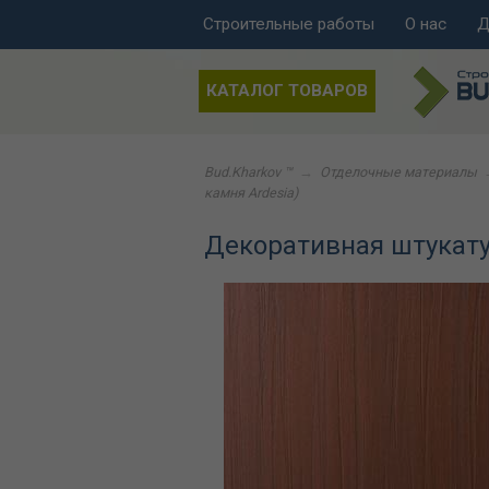
Строительные работы
О нас
Д
КАТАЛОГ ТОВАРОВ
Bud.Kharkov ™
→
Отделочные материалы
камня Ardesia)
Декоративная штукатур