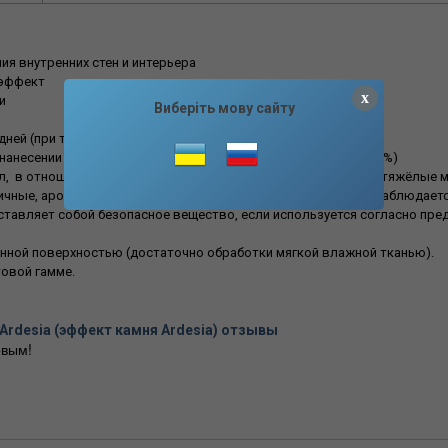
я внутренних стен и интерьера
 эффект
x
и
Виберіть мову сайту
дней (при температуре 20С и относительной влажностью 75%)
нанесении от +10С до +36% (при относительной влажности 80 %)
л, в отношении человека и окружающей среды.Не содержит тяжёлые мет
сичные, ароматические, хлоросодержащие растворители. Не наблюдает
ставляет собой безопасное вещество, если используется согласно пре
анной поверхностью (достаточно обработки мягкой влажной тканью).
овой гамме.
Ardesia (эффект камня Ardesia) отзывы
вым!