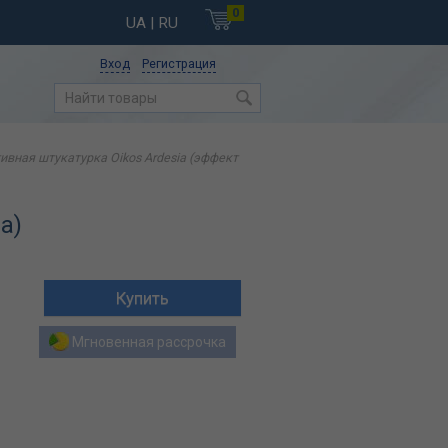
0
UA
| RU
Вход
Регистрация
ивная штукатурка Oikos Ardesia (эффект
a)
Мгновенная рассрочка