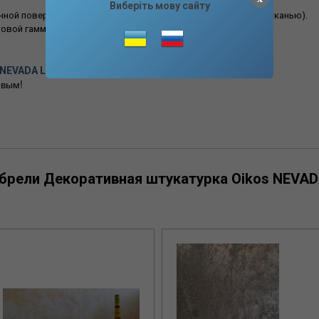
Виберіть мову сайту
енной поверхностью (достаточно обработки мягкой влажной тканью).
овой гамме.
s NEVADA LA PINTURA DORADA отзывы
вым!
обрели Декоративная штукатурка Oikos NEVA