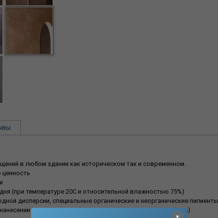
ывы
щений в любом здании как историческом так и современном.
 ценность
и
дня (при температуре 20С и относительной влажностью 75%)
дной дисперсии, специальные органические и неорганические пигменты
нанесении от +5С до +36% (при относительной влажности 80 %)
x