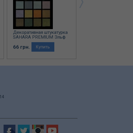
Декоративная штукатурка
Декоративная штукату
SAHARA PREMIUM Эльф
ILLUSION Эльф Декор
Декор
66 грн.
65 грн.
Купить
Купить
.14