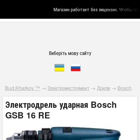
Магазин работает без лицензии.
Чтобы эта н
Виберіть мову сайту
Bud.Kharkov ™
→
Электроинструмент
→
Дрели
→
Bosch
Электродрель ударная Bosch
GSB 16 RE