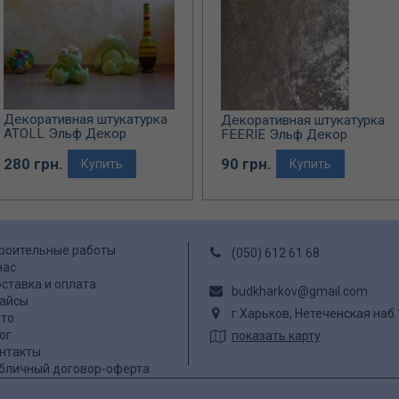
Декоративная штукатурка
Декоративная штукатурка
ATOLL Эльф Декор
FEERIE Эльф Декор
(перламутровое покрытие)
280 грн.
90 грн.
Купить
Купить
роительные работы
(050) 612 61 68
нас
ставка и оплата
budkharkov@gmail.com
айсы
г.Харьков, Нетеченская наб
то
ог
показать карту
нтакты
бличный договор-оферта