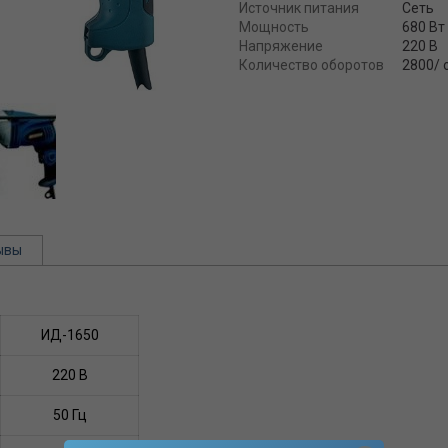
Источник питания
Сеть
Мощность
680 Вт
Напряжение
220 В
Количество оборотов
2800/ 
ывы
ИД-1650
220 В
50 Гц