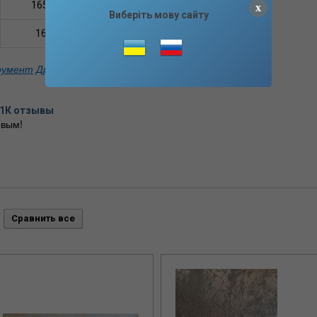
1650 Вт
x
Виберіть мову сайту
16 мм
румент
Дрели
41К отзывы
вым!