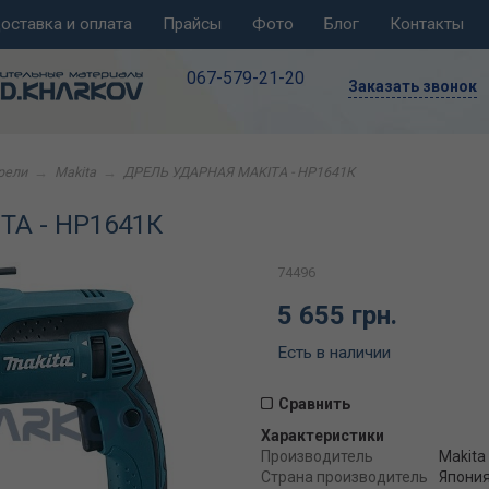
оставка и оплата
Прайсы
Фото
Блог
Контакты
067-579-21-20
Заказать звонок
рели
→
Makita
→
ДРЕЛЬ УДАРНАЯ MAKITA - HP1641К
A - HP1641К
74496
5 655 грн.
Есть в наличии
Сравнить
Характеристики
Производитель
Makita
Страна производитель
Япони