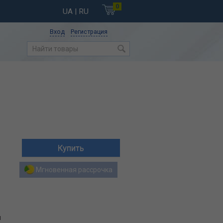
0
UA
| RU
Вход
Регистрация
Мгновенная рассрочка
я