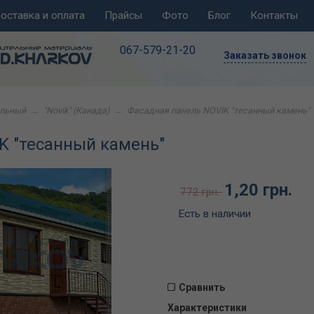
оставка и оплата
Прайсы
Фото
Блог
Контакты
067-579-21-20
Заказать звонок
ольный
→
"Novik" (Канада)
→
Фасадная панель NOVIK "тесанный камень"
K "тесанный камень"
1,20 грн.
772 грн.
Есть в наличии
Сравнить
Характеристики