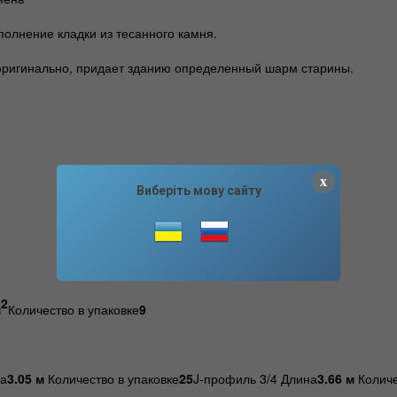
лнение кладки из тесанного камня.
и оригинально, придает зданию определенный шарм старины.
x
Виберіть мову сайту
2
м
Количество в упаковке
9
на
3.05 м
Количество в упаковке
25
J-профиль 3/4 Длина
3.66 м
Количе