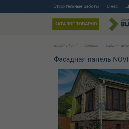
Строительные работы
О нас
Д
КАТАЛОГ ТОВАРОВ
Bud.Kharkov ™
→
Сайдинг
→
Сайдинг цок
Фасадная панель NOVI