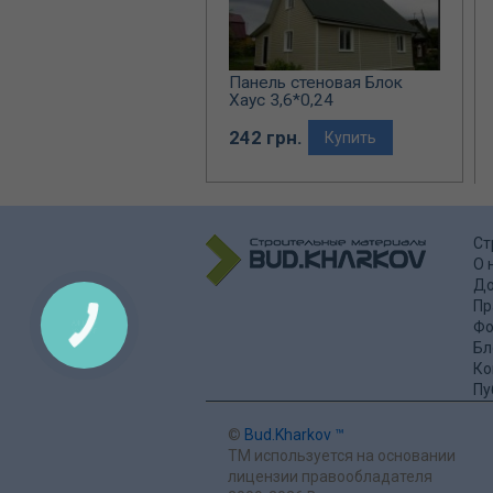
Панель стеновая Блок
ль ROYAL EUROPE
Хаус 3,6*0,24
form (yellow)
242 грн.
20 грн.
Купить
Купить
Ст
О 
До
Пр
Фо
Бл
Ко
Пу
©
Bud.Kharkov ™
ТМ используется на основании
лицензии правообладателя