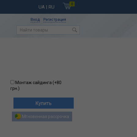
0
UA
| RU
Вход
Регистрация
Монтаж сайдинга (+
80
грн.
)
Мгновенная рассрочка