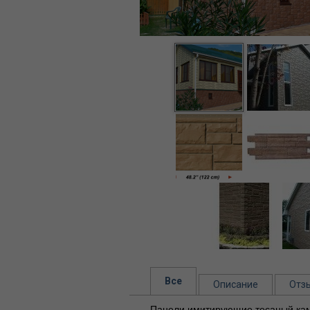
Все
Описание
Отз
Панели имитирующие тесаный ка