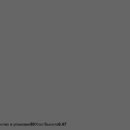
ство в упаковке
50
Угол Высота
0.47