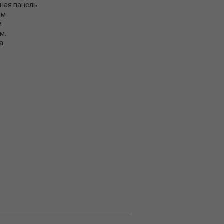
ная панель
мм
м
 м.
а