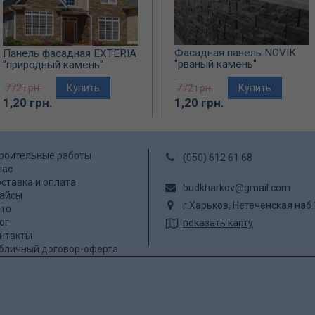
Фасадная панель NOVIK
Панель фасадная EXTERIA
"рваный камень"
"природный камень"
772 грн.
Купить
772 грн.
Купить
1,20 грн.
1,20 грн.
роительные работы
(050) 612 61 68
нас
ставка и оплата
budkharkov@gmail.com
айсы
г.Харьков, Нетеченская наб
то
ог
показать карту
нтакты
бличный договор-оферта