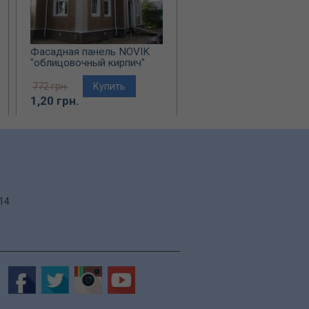
Фасадная панель NOVIK
Панель стеновая MIT
"облицовочный кирпич"
(Канада) 8 цветов
191,90 грн.
772 грн.
Купить
Купить
1,20 грн.
.14