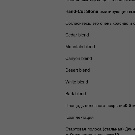
Hand-Cut Stone
имитирующие выпо
Согласитесь, это очень красиво 
Cedar blend
Mountain blend
Canyon blend
Desert blend
White blend
Bark blend
Площадь полезного покрытия
0.5 
Комплектация
Стартовая полоса (стальная) Дли
м
Количество в упаковке
10