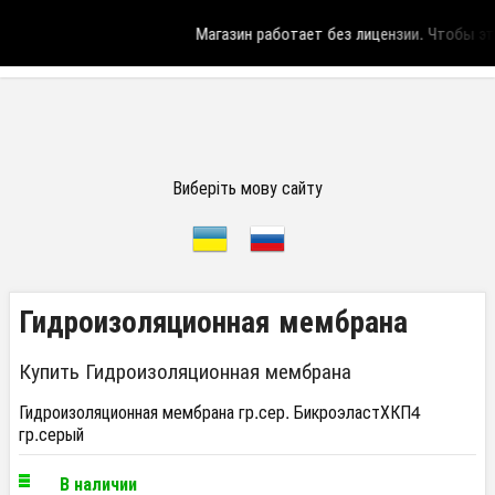
Магазин работает без лицензии.
Чтобы эта
Виберіть мову сайту
Гидроизоляционная мембрана
Купить Гидроизоляционная мембрана
Гидроизоляционная мембрана гр.сер. БикроэластХКП4
гр.серый
В наличии