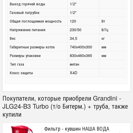
Выход горячей воды
1/2"
Газовый патрубок
1/2"
Общая поглощаемая мощность
120
Вт
Напряжение питания
230/50
В/Гц
Вес
34,5
кг
Габаритные размеры котла
740x400x300
мм
Размеры упаковки
830x460x365
мм
Тип газа
метан
Класс защиты
X4D
Покупатели, которые приобрели Grandini -
JLG24-B3 Turbo (т/о Битерм.) + труба, также
купили
Фильтр - кувшин НАША ВОДА