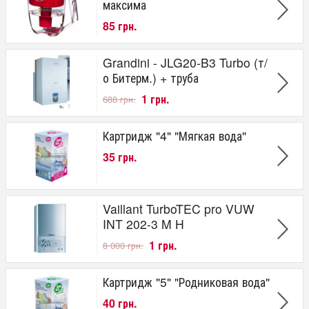
максима
85 грн.
Grandini - JLG20-B3 Turbo (т/
о Битерм.) + труба
1 грн.
688 грн.
Картридж "4" "Мягкая вода"
35 грн.
Vaillant TurboTEC pro VUW
INT 202-3 M H
1 грн.
8 000 грн.
Картридж "5" "Родниковая вода"
40 грн.