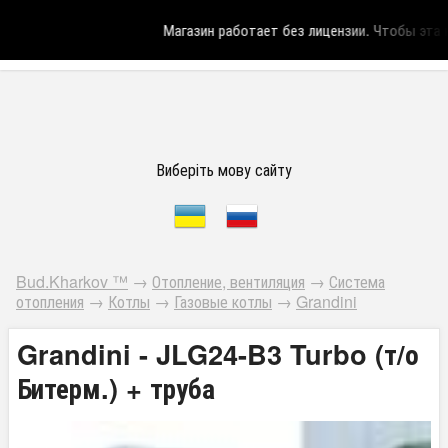
Магазин работает без лицензии.
Чтобы эта на
Виберіть мову сайту
Bud.Kharkov ™
→
Отопление, вентиляция
→
Система
отопления
→
Котлы
→
Газовые котлы
→
Grandini
Grandini - JLG24-B3 Turbo (т/о
Битерм.) + труба