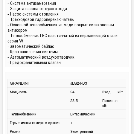
- Система антизамерзания
- Защита насоса от сухого хода
- Насос системы отопления
- Трёхходовой гидропереключатель
- Основной теплообменник из меди покрыт силиконовым
антикором
- Теплообменник ГВС пластинчатый из нержавеющей стали
серия W
- автоматический байпас
- Кран заполнения системы
- Автоматический воздухоотводчик
- Предохранительный клапан
GRANDINI
JLG24-B3
Мощность
24
Вход. кВт
23.5
Полезная
кВт
Теплообменник
Битермический
Герметичная камера сгорания
+
Розжиг
Электронный