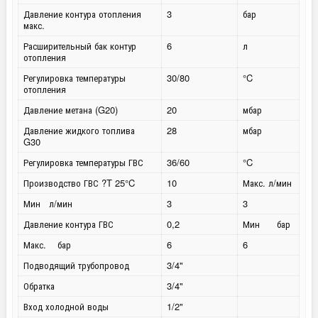
Давление контура отопления
3
бар
макс.
Расширительный бак контур
6
л
отопления
Регулировка температуры
30/80
°C
отопления
Давление метана (G20)
20
мбар
Давление жидкого топлива
28
мбар
G30
Регулировка температуры ГВС
36/60
°C
Производство ГВС ?T 25°C
10
Макс. л/мин
Мин л/мин
3
3
Давление контура ГВС
0,2
Мин бар
Макс. бар
6
6
Подводящий трубопровод
3/4"
Обратка
3/4"
Вход холодной воды
1/2"