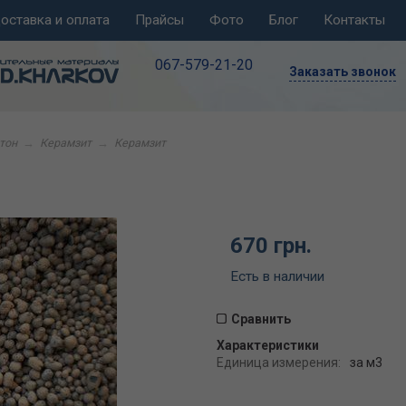
оставка и оплата
Прайсы
Фото
Блог
Контакты
067-579-21-20
Заказать звонок
етон
→
Керамзит
→
Керамзит
670 грн.
Есть в наличии
Сравнить
Характеристики
Единица измерения:
за м3