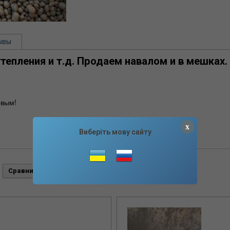
ывы
тепления и т.д. Продаем навалом и в мешках.
вым!
x
Виберіть мову сайту