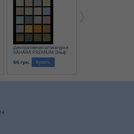
Декоративная штукатурка
Декоративная штукату
SAHARA PREMIUM Эльф
ILLUSION Эльф Декор
Декор
66 грн.
65 грн.
Купить
Купить
.14