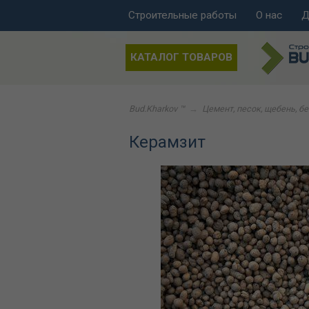
Строительные работы
О нас
Д
КАТАЛОГ ТОВАРОВ
Bud.Kharkov ™
→
Цемент, песок, щебень, б
Керамзит