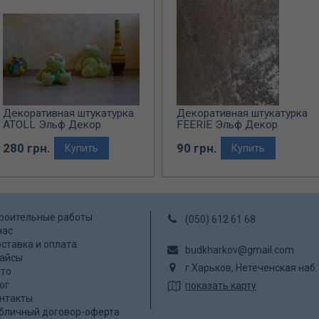
Декоративная штукатурка
Декоративная штукатурка
ATOLL Эльф Декор
FEERIE Эльф Декор
(перламутровое покрытие)
280 грн.
90 грн.
Купить
Купить
роительные работы
(050) 612 61 68
нас
ставка и оплата
budkharkov@gmail.com
айсы
г.Харьков, Нетеченская наб
то
ог
показать карту
нтакты
бличный договор-оферта