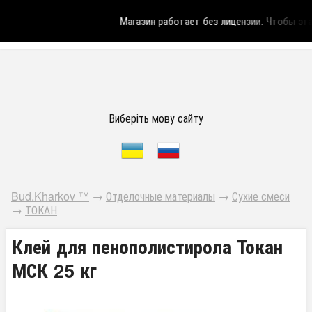
Магазин работает без лицензии.
Чтобы эта 
Виберіть мову сайту
Bud.Kharkov ™
→
Отделочные материалы
→
Сухие смеси
→
ТОКАН
Клей для пенополистирола Токан
МСК 25 кг