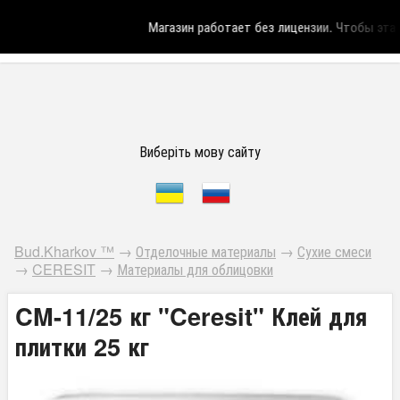
Магазин работает без лицензии.
Чтобы эта на
Виберіть мову сайту
Bud.Kharkov ™
→
Отделочные материалы
→
Сухие смеси
→
CERESIT
→
Материалы для облицовки
CM-11/25 кг "Ceresit" Клей для
плитки 25 кг