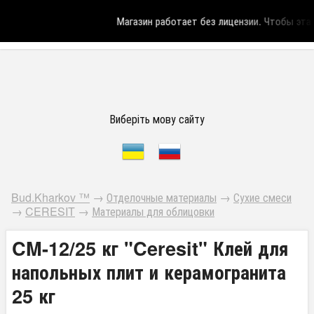
Магазин работает без лицензии.
Чтобы эта на
Виберіть мову сайту
Bud.Kharkov ™
→
Отделочные материалы
→
Сухие смеси
→
CERESIT
→
Материалы для облицовки
CM-12/25 кг "Ceresit" Клей для
напольных плит и керамогранита
25 кг