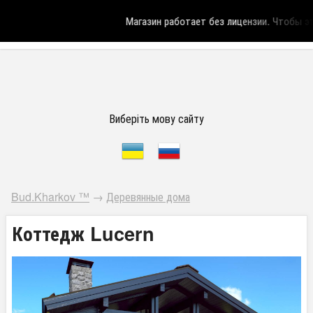
Магазин работает без лицензии.
Чтобы эта
Виберіть мову сайту
Bud.Kharkov ™
→
Деревянные дома
Коттедж Lucern