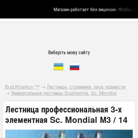
Магазин работает без лицензии.
Чтобы эта 
Виберіть мову сайту
Bud.Kharkov ™
→
Лестницы, стремянки, леса, подмости
→
Универсальные лестницы Scalissima, Sc. Mondial
Лестница профессиональная 3-х
элементная Sc. Mondial М3 / 14