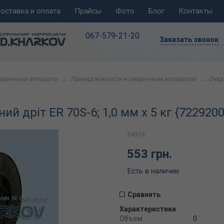
оставка и оплата
Прайсы
Фото
Блог
Контакты
067-579-21-20
Заказать звонок
варочные аппараты
→
Принадлежности к сварочным аппаратам
→
Омідн
 дріт ER 70S-6; 1,0 мм х 5 кг {722920
24919
553 грн.
Есть в наличии
Сравнить
Характеристики
Объем
0