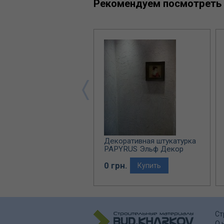
Рекомендуем посмотреть
ративная штукатурка
Декоративная штукатурка
ANA Эльф Декор
PAPYRUS Эльф Декор
рн.
0 грн.
Купить
Купить
Ст
О 