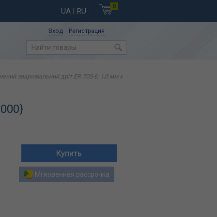
0
UA
| RU
Вход
Регистрация
ений зварювальний дріт ER 70S-6; 1,0 мм х
0000}
Мгновенная рассрочка