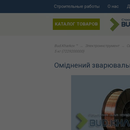
Строительные работы
О нас
Д
КАТАЛОГ ТОВАРОВ
Bud.Kharkov ™
→
Электроинструмент
→
С
5 кг {7229200000}
Оміднений зварювальний