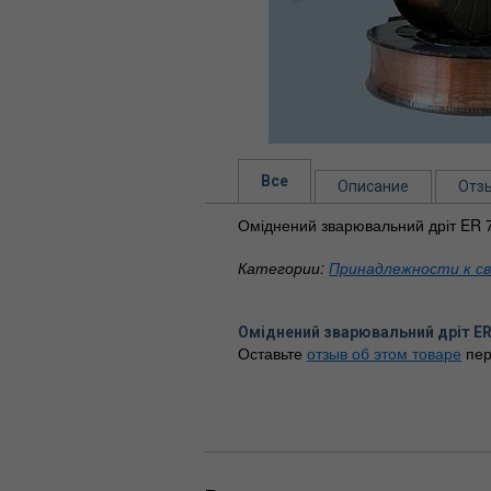
Все
Описание
Отз
Оміднений зварювальний дріт ER 70
Категории:
Принадлежности к с
Оміднений зварювальний дріт ER 
Оставьте
отзыв об этом товаре
пер