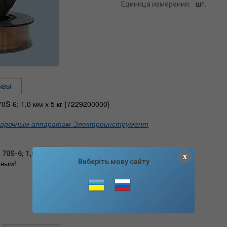
Единица измерения:
шт.
ывы
S-6; 1,0 мм х 5 кг {7229200000}
варочным аппаратам
Электроинструмент
70S-6; 1,0 мм х 5 кг {7229200000} отзывы
x
Виберіть мову сайту
вым!