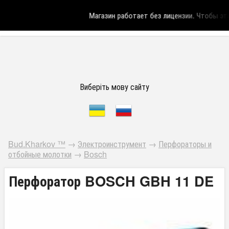
Магазин работает без лицензии.
Чтобы эта 
Виберіть мову сайту
Bud.Kharkov ™
→
Электроинструмент
→
Перфораторы и
отбойные молотки
→
Bosch
Перфоратор BOSCH GBH 11 DE