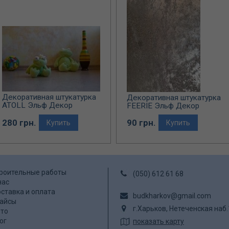
Декоративная штукатурка
Декоративная штукатурка
ATOLL Эльф Декор
FEERIE Эльф Декор
(перламутровое покрытие)
280 грн.
90 грн.
Купить
Купить
роительные работы
(050) 612 61 68
нас
ставка и оплата
budkharkov@gmail.com
айсы
г.Харьков, Нетеченская наб
то
ог
показать карту