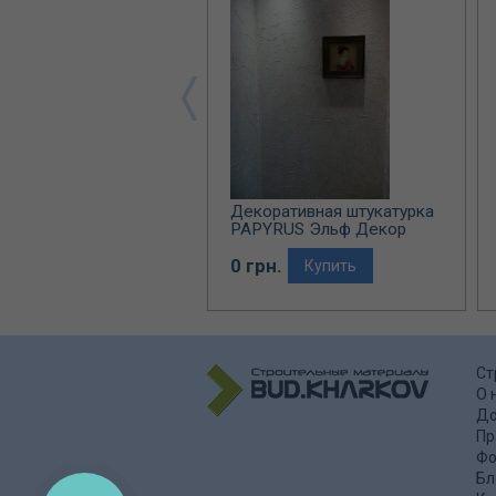
ративная штукатурка
Декоративная штукатурка
ANA Эльф Декор
PAPYRUS Эльф Декор
рн.
0 грн.
Купить
Купить
Ст
О 
До
Пр
Фо
Бл