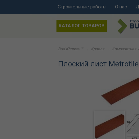
Строительные работы
О нас
Д
КАТАЛОГ ТОВАРОВ
Bud.Kharkov ™
→
Кровля
→
Композитная 
Плоский лист Metrotile