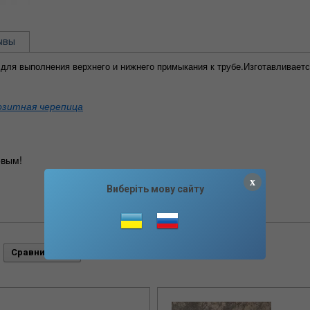
ывы
для выполнения верхнего и нижнего примыкания к трубе.Изготавливаетс
озитная черепица
вым!
x
Виберіть мову сайту