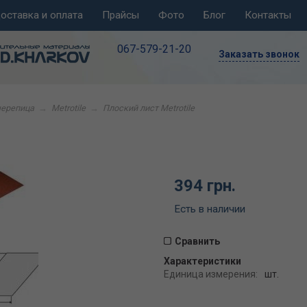
оставка и оплата
Прайсы
Фото
Блог
Контакты
067-579-21-20
Заказать звонок
черепица
→
Metrotile
→
Плоский лист Metrotile
394 грн.
Есть в наличии
Сравнить
Характеристики
Единица измерения:
шт.