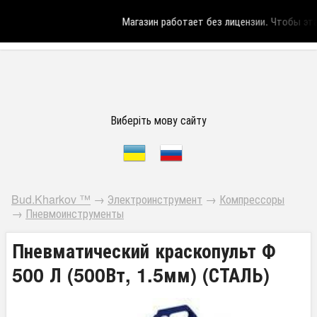
Магазин работает без лицензии.
Чтобы эта 
Виберіть мову сайту
Bud.Kharkov ™
→
Электроинструмент
→
Компрессоры
→
Пневмоинструменты
Пневматический краскопульт Ф
500 Л (500Вт, 1.5мм) (СТАЛЬ)