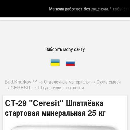
Магазин работает без лицензии.
Чтобы эта н
Виберіть мову сайту
Bud.Kharkov ™
→
Отделочные материалы
→
Сухие смеси
→
CERESIT
→
Штукатурки, шпатлёвки
CT-29 "Ceresit" Шпатлёвка
стартовая минеральная 25 кг