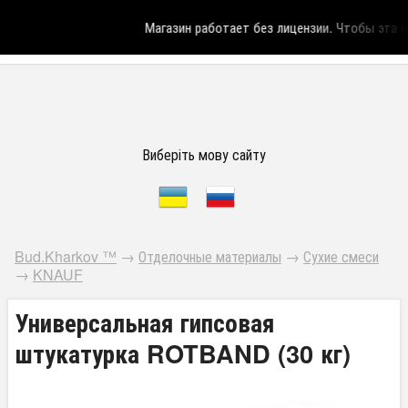
Магазин работает без лицензии.
Чтобы эта над
Виберіть мову сайту
Bud.Kharkov ™
→
Отделочные материалы
→
Сухие смеси
→
KNAUF
Универсальная гипсовая
штукатурка ROTBAND (30 кг)