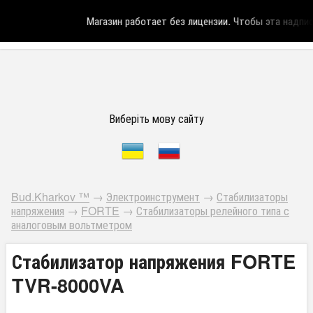
Магазин работает без лицензии.
Чтобы эта надпись
Виберіть мову сайту
Bud.Kharkov ™
→
Электроинструмент
→
Стабилизаторы
напряжения
→
FORTE
→
Стабилизаторы релейного типа с
аналоговым вольтметром
Стабилизатор напряжения FORTE
TVR-8000VA