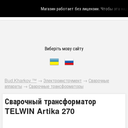
Магазин работает без лицензии.
Чтобы эта надпи
Виберіть мову сайту
Bud.Kharkov ™
→
Электроинструмент
→
Сварочные
аппараты
→
Сварочные трансформаторы
Сварочный трансформатор
TELWIN Artika 270