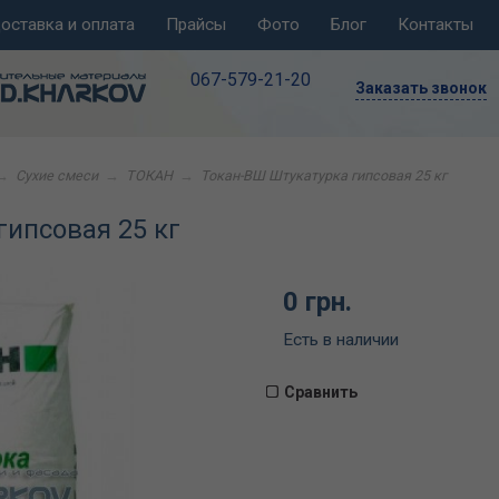
оставка и оплата
Прайсы
Фото
Блог
Контакты
067-579-21-20
Заказать звонок
→
Сухие смеси
→
ТОКАН
→
Токан-ВШ Штукатурка гипсовая 25 кг
гипсовая 25 кг
0 грн.
Есть в наличии
Сравнить