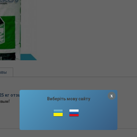
ывы
25 кг отзывы
x
Виберіть мову сайту
вым!