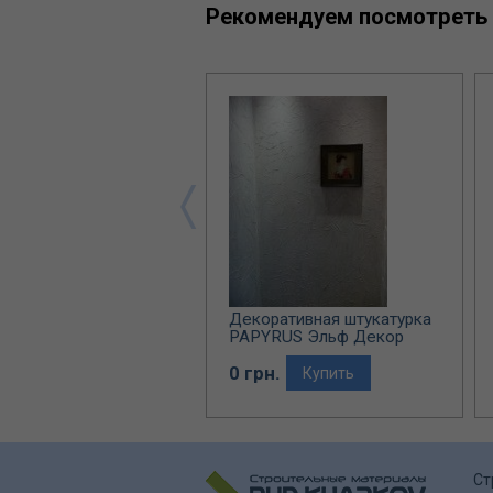
Рекомендуем посмотреть
ративная штукатурка
Декоративная штукатурка
ANA Эльф Декор
PAPYRUS Эльф Декор
рн.
0 грн.
Купить
Купить
Ст