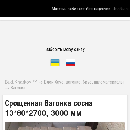
Магазин работает без лицензии.
Чтобы эта
Виберіть мову сайту
Bud.Kharkov ™
→
Блок Хаус, вагонка, брус, пиломатериалы
→
Вагонка
Срощенная Вагонка сосна
13*80*2700, 3000 мм