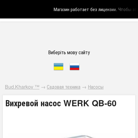
Магазин работает без лицензии.
Чтобы эта 
Виберіть мову сайту
Bud.Kharkov ™
→
Садовая техника
→
Насосы
Вихревой насос WERK QB-60