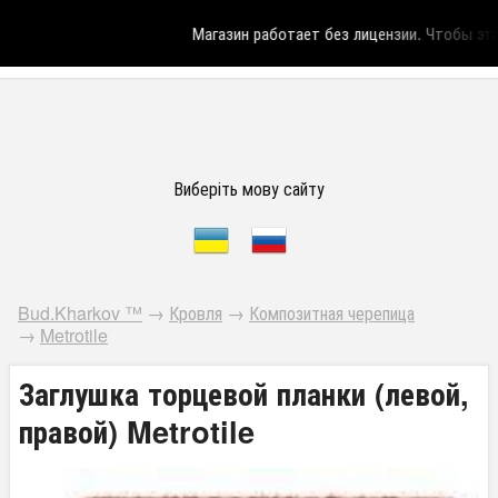
Магазин работает без лицензии.
Чтобы эта 
Виберіть мову сайту
Bud.Kharkov ™
→
Кровля
→
Композитная черепица
→
Metrotile
Заглушка торцевой планки (левой,
правой) Metrotile