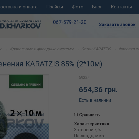
оставка и оплата
Прайсы
Фото
Блог
Контакты
067-579-21-20
Заказать звонок
е
→
Кровельные и фасадные системы
→
Сетки KARATZIS
→
Фасовка се
енения KARATZIS 85% (2*10м)
59224
654,36 грн.
Есть в наличии
Сравнить
Характеристики
Затенение, %
Площадь, м.кв.