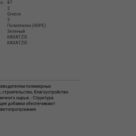
кв.
87
2
Greece
3
Полиэтилен (HDPE)
Зеленый
KARATZIS
KARATZIS
оизводителем полимерных
 строительство, благоустройство.
ичного сырья; - Структура
ющие добавки обеспечивают
светопропускания.