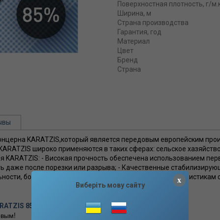
Поверхностная плотность, г/м.
Ширина, м
Страна производства
Гарантия, год
Материал
Цвет
Бренд
Страна
ывы
 концерна KARATZIS,который является передовым европейским пр
KARATZIS широко применяются в таких сферах: сельское хазяйство,
я KARATZIS: - Високая прочность обеспечена использованием перв
ь даже после порезки или разрыва; - Качественные стабилизиру
ости, более 3х лет; - Соответствует заявленым характеристикам 
x
Виберіть мову сайту
ARATZIS 85% (2*10м) отзывы
вым!