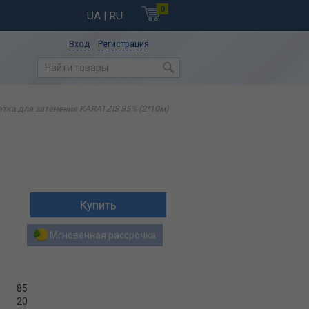
0
UA
| RU
Вход
Регистрация
тка для затенения KARATZIS 85% (2*10м)
Мгновенная рассрочка
85
20