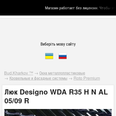
Магазин работает без лицензии.
Чтобы эта 
Виберіть мову сайту
Bud.Kharkov ™
→
Окна металлопластиковые
→
Кровельные и фасадные системы
→
Roto Premium
Люк Designo WDA R35 H N AL
05/09 R