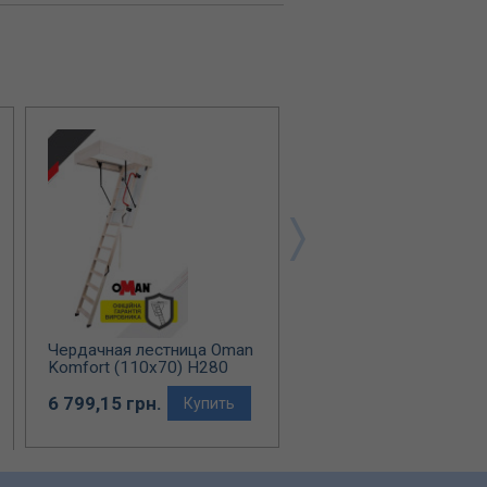
Чердачная лестница Oman
Чердачная лестница 
Komfort (110x70) H280
Komfort (140x70) H28
6 799,15 грн.
6 799,15 грн.
Купить
Купи