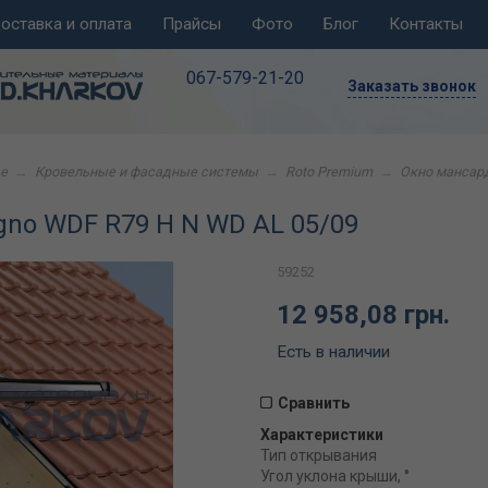
оставка и оплата
Прайсы
Фото
Блог
Контакты
067-579-21-20
Заказать звонок
е
→
Кровельные и фасадные системы
→
Roto Premium
→
Окно мансард
gno WDF R79 H N WD AL 05/09
59252
12 958,08 грн.
Есть в наличии
Сравнить
Характеристики
Тип открывания
Угол уклона крыши, °