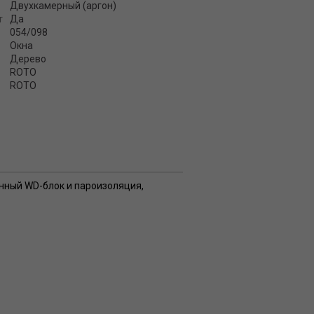
Двухкамерный (аргон)
т
Да
054/098
Окна
Дерево
ROTO
ROTO
онный WD-блок и пароизоляция,