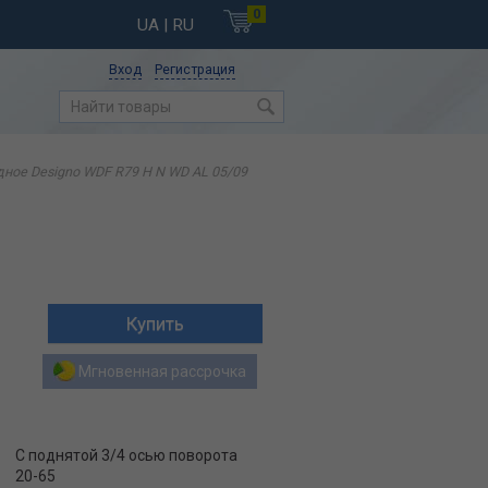
0
UA
| RU
Вход
Регистрация
ное Designo WDF R79 H N WD AL 05/09
Мгновенная рассрочка
С поднятой 3/4 осью поворота
20-65