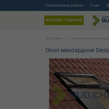
Строительные работы
О нас
Д
КАТАЛОГ ТОВАРОВ
Bud.Kharkov ™
→
Окна металлопластиковы
Окно мансардное Desi