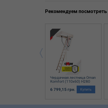
Рекомендуем посмотреть
ачная лестница Oman
Чердачная лестница Oman
 Termo S (120x80)
Komfort (110x60) H280
5
9,56 грн.
6 799,15 грн.
Купить
Купить