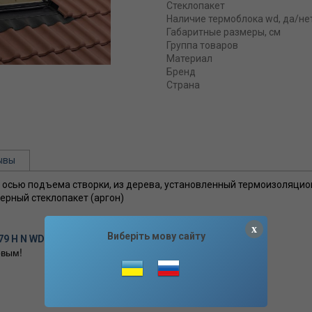
Стеклопакет
Наличие термоблока wd, да/не
Габаритные размеры, см
Группа товаров
Материал
Бренд
Страна
ывы
4 осью подъема створки, из дерева, установленный термоизоляци
ерный стеклопакет (аргон)
x
Виберіть мову сайту
9 H N WD AL 05/09 отзывы
вым!