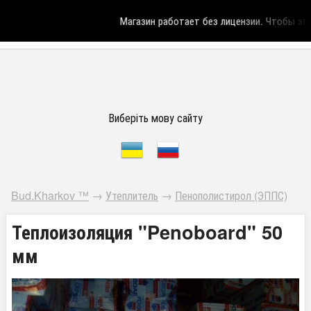
Магазин работает без лицензии.
Чтобы эта 
Виберіть мову сайту
Bud.Kharkov ™
→
Утеплитель
→
Пенополистирол (ЭППС)
Теплоизоляция "Penoboard" 50
мм