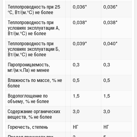
Теплопроводность при 25
0,036*
0,036*
°С, Вт/(м.°C) не более
Теплопроводность при
0,038*
0,038*
условиях эксплуатации А,
Вт/(м.°C) не более
Теплопроводность при
0,039*
0,040*
условиях эксплуатации Б,
Вт/(м.°C) не более
Паропроницаемость,
0,3
0,3
мг/(м.ч.Па) не менее
Влажность по массе, % не
0,5
0,5
более
Водопоглощение по
1,5
1,5
объему, % не более
Содержание органических
3,0
3,0
веществ, % не более
Горючесть, степень
НГ
НГ
Предел прочности при
3
5