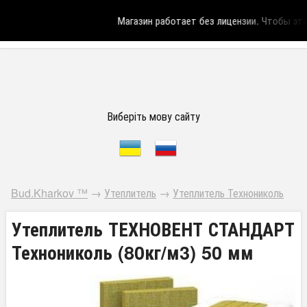
Магазин работает без лицензии.
Чтобы эта н
Виберіть мову сайту
Bud.Kharkov ™
→
Утеплитель
→
Утеплитель Технониколь
Утеплитель ТЕХНОВЕНТ СТАНДАРТ
Технониколь (80кг/м3) 50 мм